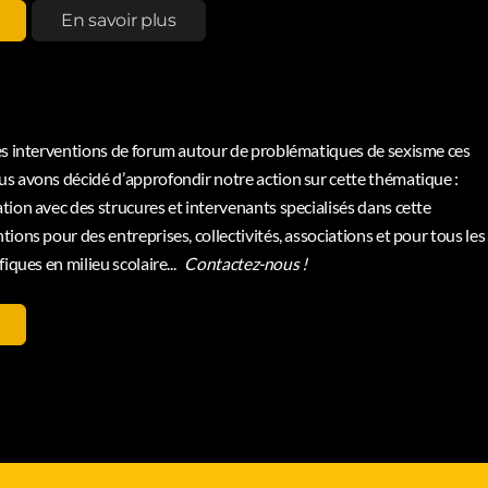
En savoir plus
UM ET SEXISME
: intervenir dans tous les contextes.
tes interventions de forum autour de problématiques de sexisme ces
us avons décidé d’approfondir notre action sur cette thématique :
tion avec des strucures et intervenants specialisés dans cette
ions pour des entreprises, collectivités, associations et pour tous les
fiques en milieu scolaire...
Contactez-nous !