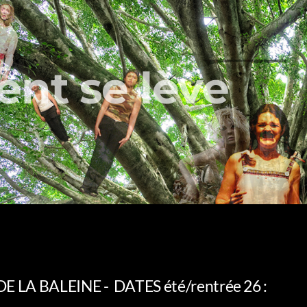
ent se lève
DE LA BALEINE -
DATES été/rentrée 26
: