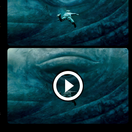
.
r
e
s
u
:
3