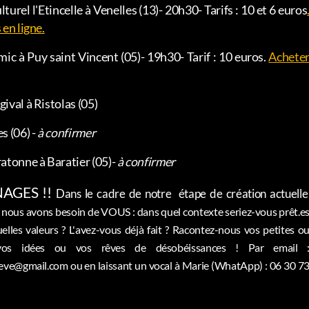
turel l'Etincelle à Venelles (13)- 20h30- Tarifs : 10 et 6 euros
 en ligne.
amic à Puy saint Vincent (05)- 19h30- Tarif : 10 euros.
Achete
ival à Ristolas (05)
s (06) -
à confirmer
ratonne à Baratier (05)-
à confirmer
AGES !!
Dans le cadre de notre
étape de création actuell
, nous avons besoin de VOUS : dans quel contexte seriez-vous prêt.e
elles valeurs ? L'avez-vous déjà fait ? Racontez-nous vos petites o
 vos idées ou vos rêves de désobéissances ! Par email 
eve@gmail.com ou en laissant un vocal à Marie (WhatApp) : 06 30 7