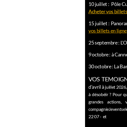
10 juillet :
Pôle Cul
Acheter vos billets
15 juillet : Panor
vos billets en ligne
25 septembre : L'Og
9 octobre : à Canne
30 octobre : La Ba
VOS TEMOIGN
d'avril à
juillet 2026
à désobéir ? Pour qu
grandes actions,
compagnie.leventsel
22 07 - et